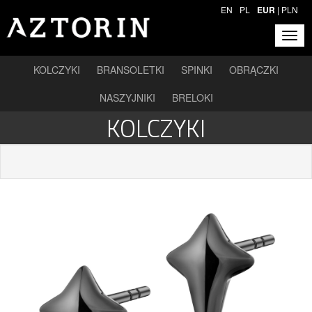
EN
PL
EUR
|
PLN
KOLCZYKI
BRANSOLETKI
SPINKI
OBRĄCZKI
NASZYJNIKI
BRELOKI
KOLCZYKI