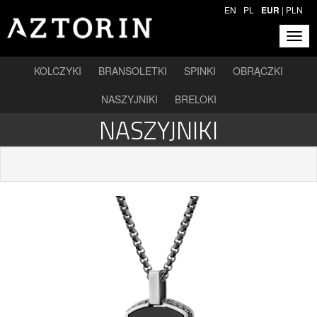
EN
PL
EUR
|
PLN
KOLCZYKI
BRANSOLETKI
SPINKI
OBRĄCZKI
NASZYJNIKI
BRELOKI
NASZYJNIKI