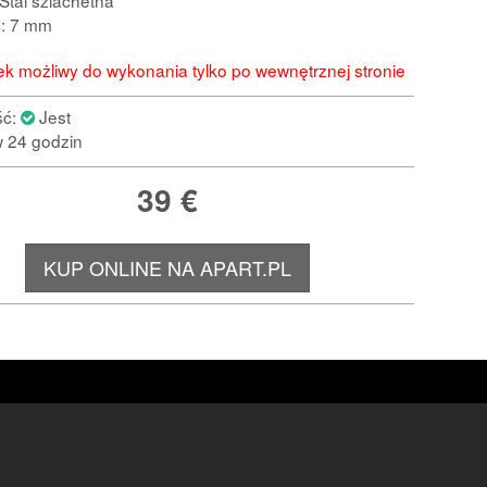
Stal szlachetna
: 7 mm
k możliwy do wykonania tylko po wewnętrznej stronie
ść:
Jest
 24 godzin
39
€
KUP ONLINE NA APART.PL