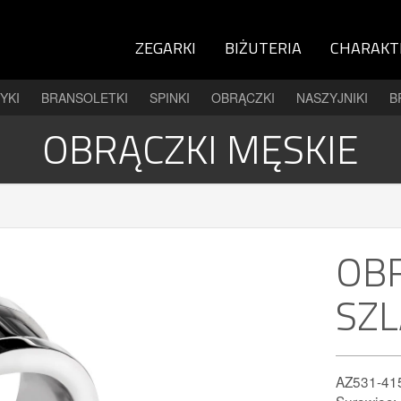
ZEGARKI
BIŻUTERIA
CHARAKT
YKI
BRANSOLETKI
SPINKI
OBRĄCZKI
NASZYJNIKI
B
OBRĄCZKI MĘSKIE
OBR
SZ
AZ531-41