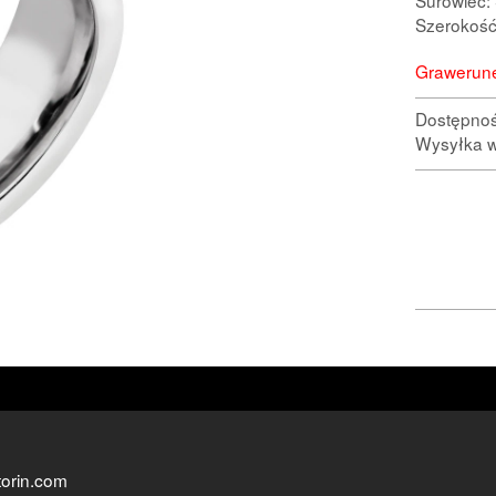
Surowiec: 
Szerokość
Grawerune
Dostępno
Wysyłka w
orin.com