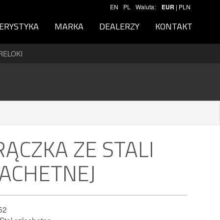
EN
PL
Waluta:
EUR
|
PLN
ERYSTYKA
MARKA
DEALERZY
KONTAKT
RELOKI
ĄCZKA ZE STALI
LACHETNEJ
52