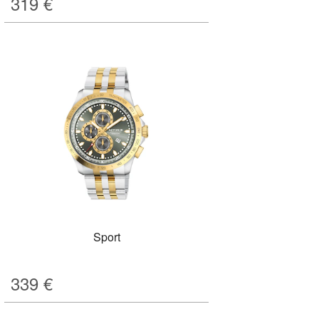
319
€
Sport
339
€