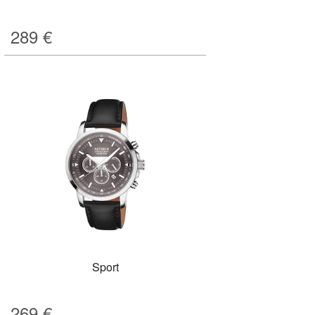
289
€
Sport
269
€