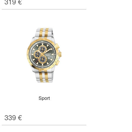
319
€
Sport
339
€