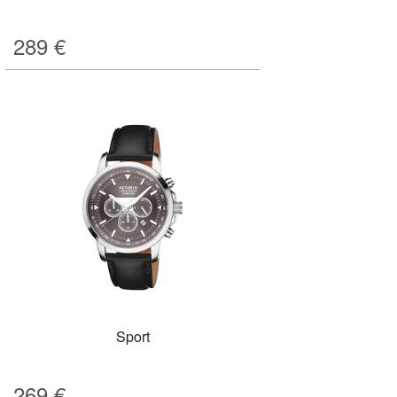
289
€
Sport
269
€